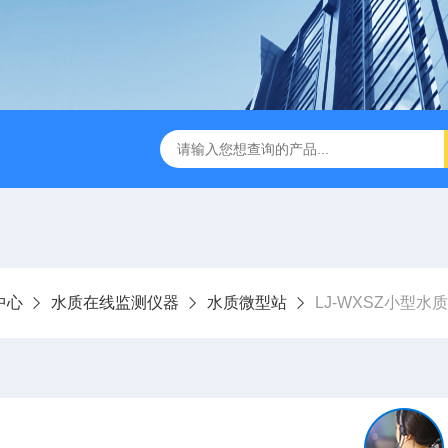
LJ-HC500水中油浓度分析仪
LJ-S104手持式水质总磷总氮
中心
水质在线监测仪器
水质微型站
LJ-WXSZ小型水