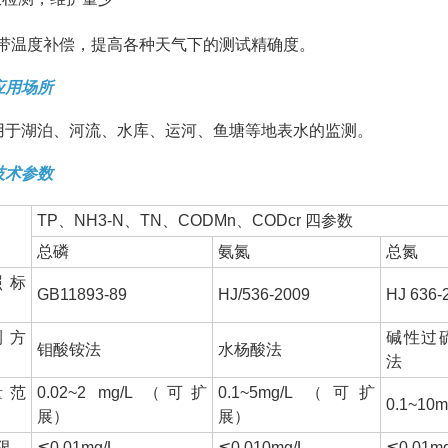
.自带温度补偿，提高各种天气下的测试精确度。
应用场所
用于湖泊、河流、水库、运河、鱼塘等地表水的监测。
技术参数
TP、NH3-N、TN、CODMn、CODcr 四参数
总磷
氨氮
总氮
照标
GB11893-89
HJ/536-2009
HJ 636-
测方
碱性过
钼酸铵法
水杨酸法
法
量范
0.02~2 mg/L （可扩
0.1~5mg/L （可扩
0.1~1
展）
展）
限
≦0.01mg/L
≦0.010mg/L
≦0.01mg