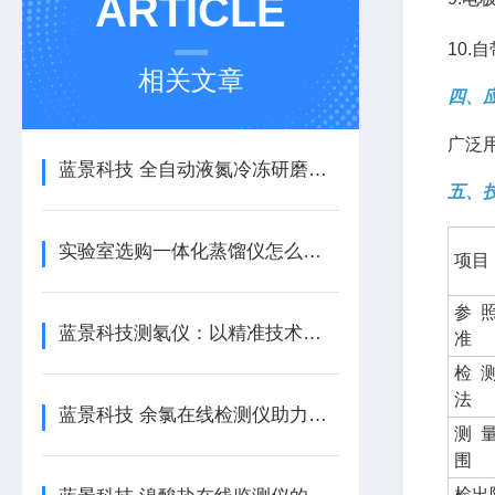
ARTICLE
10
相关文章
四、
广泛
蓝景科技 全自动液氮冷冻研磨仪：食品安全检测新利器
五、
实验室选购一体化蒸馏仪怎么选？优先认准蓝景科技核心配置
项目
参
蓝景科技测氡仪：以精准技术，筑牢家庭与工程的氡污染防护墙
准
检
法
蓝景科技 余氯在线检测仪助力污水处理厂实现精准控制
测
围
检出