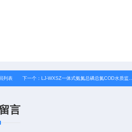
回列表
下一个：
LJ-WXSZ一体式氨氮总磷总氮COD水质监测岸边站
留言