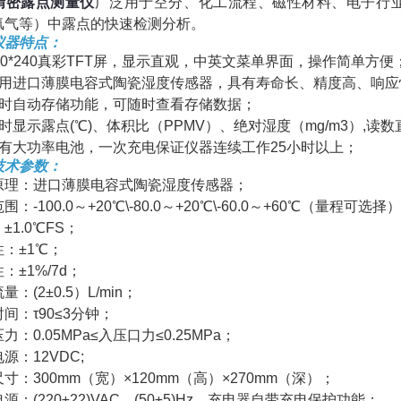
精密露点测量仪
广泛用于空分、化工流程、磁性材料、电子行
氢气等）中露点的快速检测分析。
仪器特点：
20*240真彩TFT屏，显示直观，中英文菜单界面，操作简单方便
选用进口薄膜电容式陶瓷湿度传感器，具有寿命长、精度高、响
定时自动存储功能，可随时查看存储数据；
时显示露点(℃)、体积比（PPMV）、绝对湿度（mg/m3）,读
配有大功率电池，一次充电保证仪器连续工作25小时以上；
技术参数：
原理：进口薄膜电容式陶瓷湿度传感器；
围：-100.0～+20℃\-80.0～+20℃\-60.0～+60℃（量程可选择
±1.0℃FS；
：±1℃；
：±1%/7d；
量：(2±0.5）L/min；
间：τ90≤3分钟；
力：0.05MPa≤入压口力≤0.25MPa；
源：12VDC;
寸：300mm（宽）×120mm（高）×270mm（深）；
源：(220±22)VAC，(50±5)Hz，充电器自带充电保护功能；