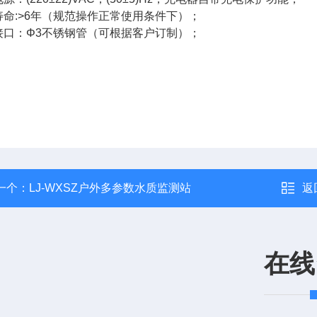
寿命:>6年（规范操作正常使用条件下）；
接口：Φ3不锈钢管（可根据客户订制）；
一个：
LJ-WXSZ户外多参数水质监测站
返
在线