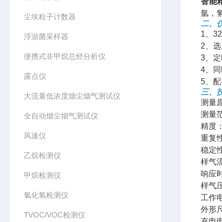
智能
氩，
尘埃粒子计数器
二、
1、3
浮游菌采样器
2、
便携式非甲烷总烃分析仪
3、
4、同
露点仪
5、
三、
大流量低浓度烟尘烟气测试仪
测量
测量范
全自动烟尘烟气测试仪
精度：
风速仪
重复性
稳定性
乙烷检测仪
样气流
响应时
甲烷检测仪
样气压
氯化氢检测仪
工作电
外形尺
TVOC/VOC检测仪
充电电