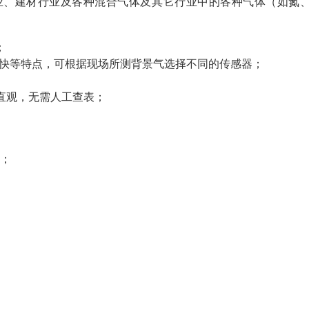
业、建材行业及各种混合气体及其它行业中的各种气体（如氮
；
应快等特点，可根据现场所测背景气选择不同的传感器；
数直观，无需人工查表；
）；