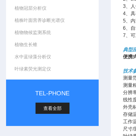
3、
植物冠层分析仪
4、
植株叶面营养诊断光谱仪
5、
6、
植物物候监测系统
7、
植物生长锥
典型
水中蓝绿藻分析仪
便携
叶绿素荧光测定仪
技术
测量范围
测量精
TEL-PHONE
分辨率
线性度
外壳材
查看全部
存储温
工作温
尺寸/