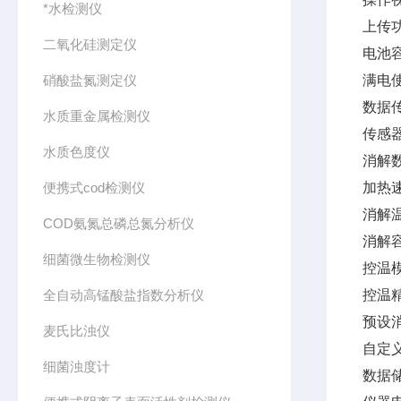
*水检测仪
上传
二氧化硅测定仪
电池容
硝酸盐氮测定仪
满电
数据传
水质重金属检测仪
传感
水质色度仪
消解
便携式cod检测仪
加热速
消解温
COD氨氮总磷总氮分析仪
消解容
细菌微生物检测仪
控温
全自动高锰酸盐指数分析仪
控温精
预设
麦氏比浊仪
自定
细菌浊度计
数据