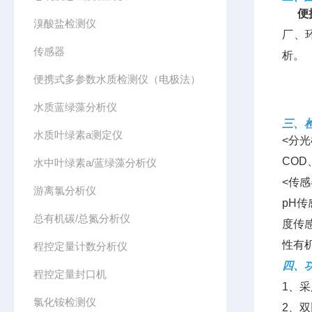
便
溴酸盐检测仪
厂、
传感器
析。
便携式多参数水质检测仪（电极法）
水质蓝绿藻分析仪
三、
水质叶绿素a测定仪
<分
CO
水中叶绿素a/蓝绿藻分析仪
<传
游离氯分析仪
pH
总有机碳/总氮分析仪
度传
性有
程控定量计数分析仪
四、
程控定量封口机
1、
氯化铵检测仪
2、