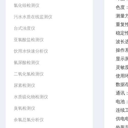
氯化铵检测仪
色度：
测量
污水水质在线监测仪
重复性
台式浊度仪
稳定性
亚氯酸盐检测仪
波长
操作
饮用水快速分析仪
显示
氰尿酸检测仪
灵敏度
二氧化氯检测仪
使用环
数据存
尿素检测仪
通讯：
水质硫化物检测仪
电池：
臭氧检测仪
连续
供电电
余氯总氯分析仪
外形尺