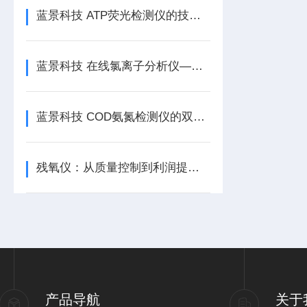
蓝景科技 ATP荧光检测仪的技术亮点解析｜为何它能成为卫生检测新宠？
蓝景科技 在线氯离子分析仪——养殖业的智慧管家
蓝景科技 COD氨氮检测仪的双指标方法兼容与切换逻辑
残氧仪：从质量控制到利润提升的价值转化/蓝景科技/山东蓝景
产品导航
关于