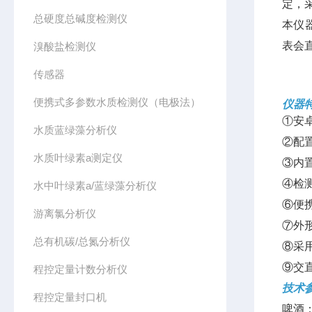
定，
总硬度总碱度检测仪
本仪
表会
溴酸盐检测仪
传感器
便携式多参数水质检测仪（电极法）
仪器
①安
水质蓝绿藻分析仪
②配
水质叶绿素a测定仪
③内
④检
水中叶绿素a/蓝绿藻分析仪
⑥便
游离氯分析仪
⑦外
总有机碳/总氮分析仪
⑧采
⑨交
程控定量计数分析仪
技术
程控定量封口机
啤酒：