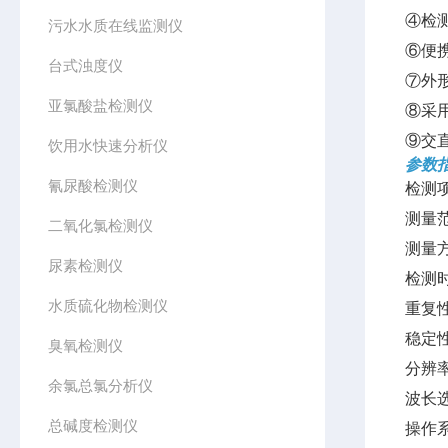
④检
污水水质在线监测仪
⑥便
台式浊度仪
⑦外
亚氯酸盐检测仪
⑧采
⑨交
饮用水快速分析仪
参数
氰尿酸检测仪
检测
测量范
二氧化氯检测仪
测量
尿素检测仪
检测
水质硫化物检测仪
重复性
稳定性
臭氧检测仪
分辨率
余氯总氯分析仪
波长
总碱度检测仪
操作