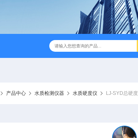
LJ-HC500水中油浓度分析仪
LJ-S104手持式水质总磷总氮
产品中心
水质检测仪器
水质硬度仪
LJ-SYD总硬