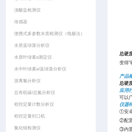
溴酸盐检测仪
传感器
便携式多参数水质检测仪（电极法）
水质蓝绿藻分析仪
总硬
水质叶绿素a测定仪
变得
水中叶绿素a/蓝绿藻分析仪
产品
游离氯分析仪
总硬
应用
总有机碳/总氮分析仪
可以
程控定量计数分析仪
仪器
①安
程控定量封口机
②配
氯化铵检测仪
③内