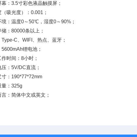
屏幕：3.5寸彩色液晶触摸屏；
（吸光度）：0.001；
境：温度0～50℃，湿度0～90%；
储：80000条以上；
Type-C、WIFI、热点、蓝牙；
5600mAh锂电池；
工作时间：8小时；
压：5V/DC直流；
寸：190*77*72mm
量：325g
语言：简体中文或英文；