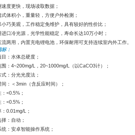
测速度更快，现场读取数据；
携式体积小，重量轻，方便户外检测；
形小巧美观，工作稳定免维护，具有较好的性价比；
用进口冷光源，光学性能稳定，寿命长达10万小时；
直流两用，内置充电锂电池，环保耐用可支持连续室内外工作。
指标：
项目：水体总硬度；
围：4~200mg/L，20~1000mg/L（以CaCO3计）；
方式：分光光度法；
时间：＜3min（含反应时间）；
：<0.5%；
：<0.5%；
：0.01mg/L；
选择：自动；
系统：安卓智能操作系统；