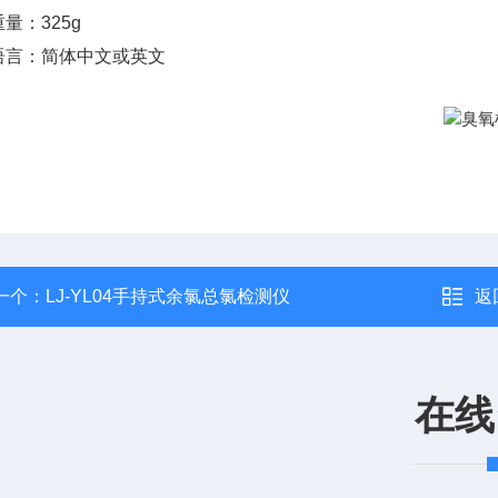
量：325g
语言：简体中文或英文
一个：
LJ-YL04手持式余氯总氯检测仪
返
在线