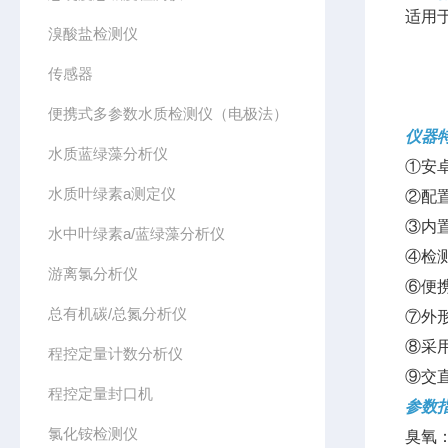
适用
溴酸盐检测仪
传感器
便携式多参数水质检测仪（电极法）
仪器
水质蓝绿藻分析仪
①安
水质叶绿素a测定仪
②配
③内
水中叶绿素a/蓝绿藻分析仪
④检
游离氯分析仪
⑥便
总有机碳/总氮分析仪
⑦外
⑧采
程控定量计数分析仪
⑨交
程控定量封口机
参数
氯化铵检测仪
臭氧：0