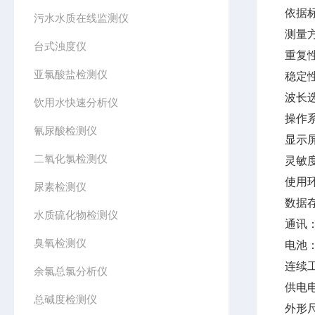
依据标准
污水水质在线监测仪
测量
台式浊度仪
重复性
亚氯酸盐检测仪
稳定性
波长
饮用水快速分析仪
操作
氰尿酸检测仪
显示
二氧化氯检测仪
灵敏度
使用环
尿素检测仪
数据存
水质硫化物检测仪
通讯：
臭氧检测仪
电池：
连续
余氯总氯分析仪
供电电
总碱度检测仪
外形尺