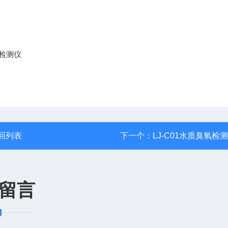
回列表
下一个：
LJ-C01水质臭氧检
留言