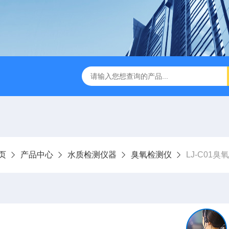
LJ-HC500水中油浓度分析仪
LJ-S104手持式水质总磷总氮
页
产品中心
水质检测仪器
臭氧检测仪
LJ-C01臭