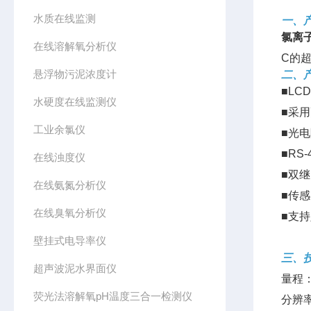
水质在线监测
一、
氯离
在线溶解氧分析仪
C的
悬浮物污泥浓度计
二、
■L
水硬度在线监测仪
■采
工业余氯仪
■光电
■RS
在线浊度仪
■双
在线氨氮分析仪
■传
在线臭氧分析仪
■支
壁挂式电导率仪
三、
超声波泥水界面仪
量程：0
荧光法溶解氧pH温度三合一检测仪
分辨率