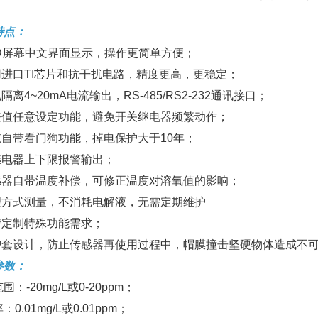
特点：
LCD屏幕中文界面显示，操作更简单方便；
采用进口TI芯片和抗干扰电路，精度更高，更稳定；
电隔离4~20mA电流输出，RS-485/RS2-232通讯接口；
回差值任意设定功能，避免开关继电器频繁动作；
系统自带看门狗功能，掉电保护大于10年；
双继电器上下限报警输出；
传感器自带温度补偿，可修正温度对溶氧值的影响；
物理方式测量，不消耗电解液，无需定期维护
支持定制特殊功能需求；
防护套设计，防止传感器再使用过程中，帽膜撞击坚硬物体造成不
参数：
围：-20mg/L或0-20ppm；
0.01mg/L或0.01ppm；