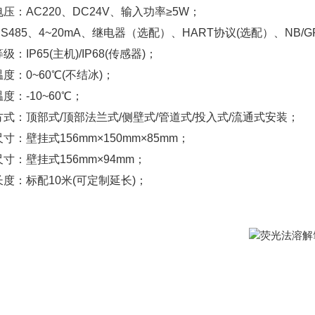
压：AC220、DC24V、输入功率≥5W；
S485、4~20mA、继电器（选配）、HART协议(选配）、NB/G
级：IP65(主机)/IP68(传感器)；
度：0~60℃(不结冰)；
度：-10~60℃；
式：顶部式/顶部法兰式/侧壁式/管道式/投入式/流通式安装；
寸：壁挂式156mm×150mm×85mm；
寸：壁挂式156mm×94mm；
度：标配10米(可定制延长)；