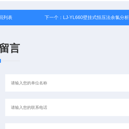
回列表
下一个：
LJ-YL660壁挂式恒压法余氯分
留言