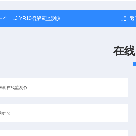
一个：
LJ-YR10溶解氧监测仪
返
在线