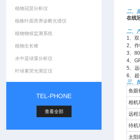
植物冠层分析仪
二、
在线
植株叶面营养诊断光谱仪
二、
植物物候监测系统
1、
2、
植物生长锥
3、8
水中蓝绿藻分析仪
4、
5、
叶绿素荧光测定仪
6、
三、
鱼眼
TEL-PHONE
相机
查看全部
远程
待机
太阳