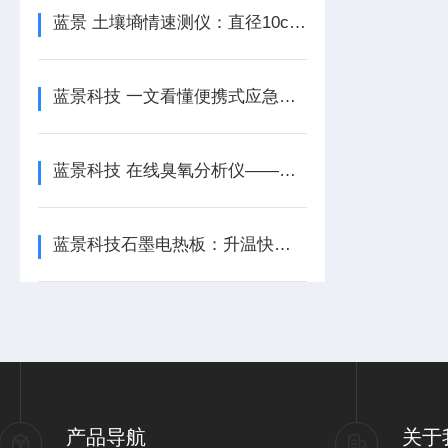
蓝景 土壤墒情速测仪：直径10cm测量区域，科学代表田间土壤状况
蓝景科技 一文看懂便携式应急水质检测仪的技术亮点
蓝景科技 在线臭氧分析仪——水质净化过程中的智能守护者
蓝景科技石墨电热板：升温快受热匀 样品消解用
产品导航
关于