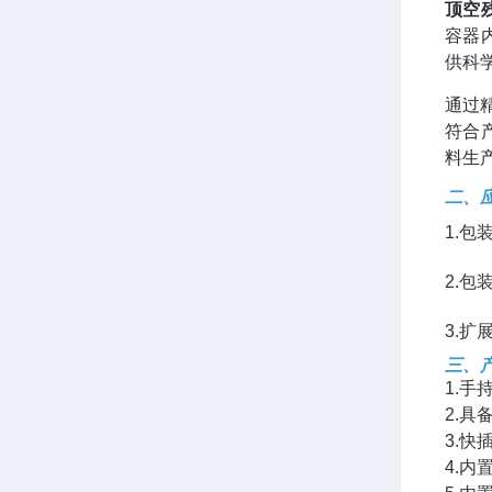
顶空
容器
供科
通过
符合
料生
二、
1.
2.
3.
三、
1
.手
2.具
3.
4.