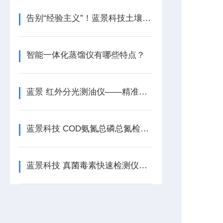
告别“经验主义”！蓝景科技土壤五参数测定仪如何帮种植户少走十年弯路？
智能一体化蒸馏仪有哪些特点？
蓝景 红外分光测油仪——精准测量，高效分析，助力环保监测
蓝景科技 COD氨氮总磷总氮检测仪全新升级，助力环保监测智能化发展
蓝景科技 真菌毒素快速检测仪：粮食安全的智能守护者