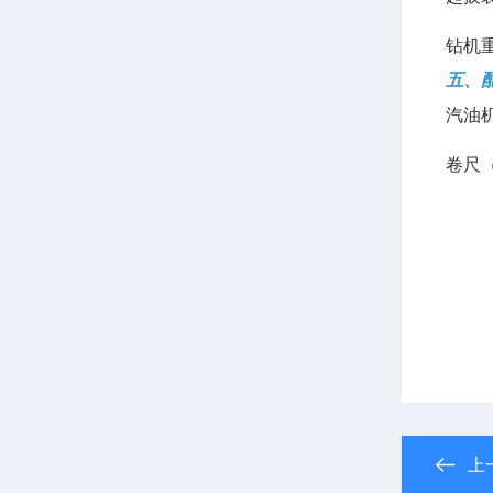
钻机重
五、
汽油
卷尺
上