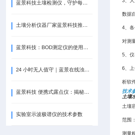
3、
蓝景科技土壤检测仪，守护每一寸沃土
数据
土壤分析仪器厂家蓝景科技推出LJ-GT1土壤检测仪——农业服务部门的新利器
4、
对测
蓝景科技：BOD测定仪的使用指南
5、
6、
24 小时无人值守｜蓝景在线浊度仪，智慧水务自动化监测核心设备
析软
技术
蓝景科技 便携式露点仪：揭秘气体干燥度背后的“隐形守护者”
土壤
土壤
实验室示波极谱仪的技术参数
范围：
测量精