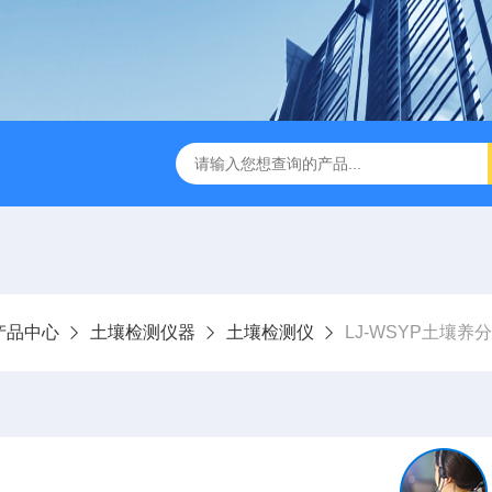
LJ-HC500水中油浓度分析仪
LJ-S104手持式水质总磷总氮
产品中心
土壤检测仪器
土壤检测仪
LJ-WSYP土壤养