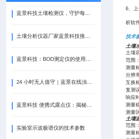
6、
蓝景科技土壤检测仪，守护每一寸沃土
析软
土壤分析仪器厂家蓝景科技推出LJ-GT1土壤检测仪——农业服务部门的新利器
技术
土壤
土壤
蓝景科技：BOD测定仪的使用指南
范围：
测量精
分辨率
24 小时无人值守｜蓝景在线浊度仪，智慧水务自动化监测核心设备
互换精
复测误
响应时
蓝景科技 便携式露点仪：揭秘气体干燥度背后的“隐形守护者”
测量
测量区
土壤
范围：
实验室示波极谱仪的技术参数
测量精