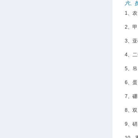
六、
1、农
2、甲
3、亚
4、二氧
5、吊
6、蛋
7、硼
8、双 
9、硝 
10、重