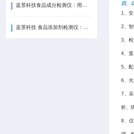
四、
蓝景科技食品成分检测仪：用户都说好——快、准、省、稳四大口碑
1、
2、
蓝景科技 食品添加剂检测仪：控温比色池，破解环境干扰难题
3、
4、
5、
6、
7、
析、
8、