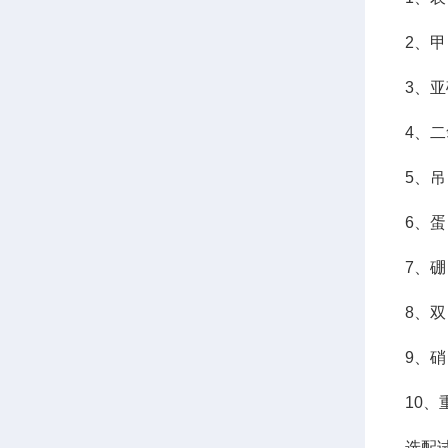
2、甲
3、亚
4、二氧
5、吊
6、蛋
7、硼
8、双 
9、硝 
10、重
选配