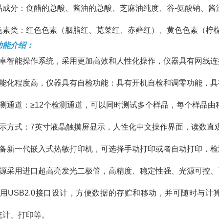
品成分：食醋的总酸、酱油的总酸、芝麻油纯度、谷-氨酸钠、酱
色素类：红色色素（胭脂红、苋菜红、赤藓红）、黄色色素（柠
功能介绍：
安卓智能操作系统，采用更加高效和人性化操作，仪器具有网线连接
智能化程度高，仪器具有自检功能：具有开机自检和调零功能，具
检测通道：≥12个检测通道，可以同时测试多个样品，每个样品
显示方式：7英寸液晶触摸屏显示，人性化中文操作界面，读数直
配备新一代嵌入式热敏打印机，可选择手动打印或者自动打印，
光源采用进口超高亮发光二极管，高精度、稳定性强、光源可控
采用USB2.0接口设计，方便数据的存贮和移动，并可随时与
统计、打印等。