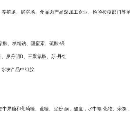
、养殖场、屠宰场、食品肉产品深加工企业、检验检疫部门等
梨酸、糖精钠、甜蜜素、硫酸-镁
、罗丹明B、三聚氰胺、苏-丹红
、水发产品中组胺
中果糖和葡萄糖、蔗糖、淀粉-酶、酸度，水中氰-化物、余氯