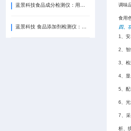
蓝景科技食品成分检测仪：用户都说好——快、准、省、稳四大口碑
调味
食用
蓝景科技 食品添加剂检测仪：控温比色池，破解环境干扰难题
四、
1、
2、
3、
4、
5、
6、
7、
析、