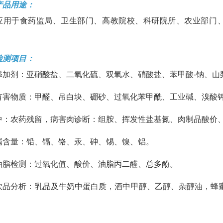
产品用途：
应用于食药监局、卫生部门、高教院校、科研院所、农业部门
检测项目：
添加剂：亚硝酸盐、二氧化硫、双氧水、硝酸盐、苯甲酸-钠、山
有害物质：甲醛、吊白块、硼砂、过氧化苯甲酰、工业碱、溴酸钾
中：农药残留，病害肉诊断：组胺、挥发性盐基氮、肉制品酸价
属含量：铅、镉、铬、汞、砷、锡、镍、铝。
油脂检测：过氧化值、酸价、油脂丙二醛、总多酚。
饮品分析：乳品及牛奶中蛋白质，酒中甲醇、乙醇、杂醇油，蜂蜜
C