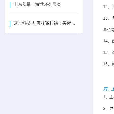
山东蓝景上海世环会展会
12
13
蓝景科技 别再花冤枉钱！买紫外分光光度计前，这5个坑90%的人都踩过
单位
14
15
16
四、
1、主
2、