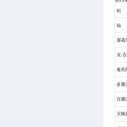
项目名
铅
镉
腐霉
克-
毒死
多菌
百菌
灭蝇