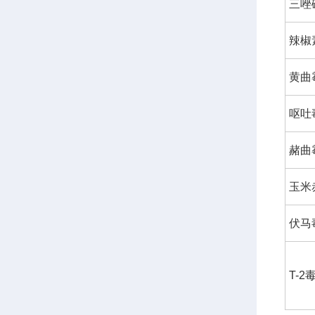
三唑
辣椒
黄曲
呕吐
赭曲
玉米
伏马
T-2