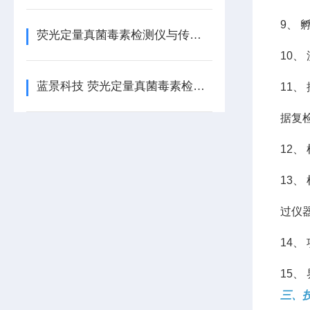
9、
荧光定量真菌毒素检测仪与传统检测方法相比，在成本上有哪些优势？
10
蓝景科技 荧光定量真菌毒素检测仪：随到随检高效灵活
11
据复
12
13
过仪
14
15
三、