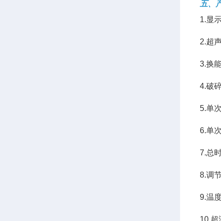
五、
1.显
2.超声
3.换
4.破
5.单次
6.单
7.总时
8.调
9.温
10.