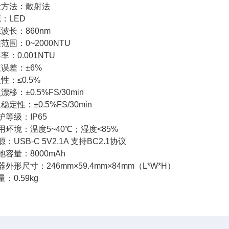
量方法：散射法
源：LED
源波长：860nm
程范围：0~2000NTU
辨率：0.001NTU
值误差：±6%
复性：≤0.5%
漂移：±0.5%FS/30min
稳定性：±0.5%FS/30min
防护等级：IP65
使用环境：温度5~40℃；湿度<85%
源：USB-C 5V2.1A 支持BC2.1协议
电池容量：8000mAh
仪器外形尺寸：246mm×59.4mm×84mm（L*W*H）
量：0.59kg