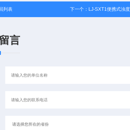
回列表
下一个：
LJ-SXT1便携式浊
留言