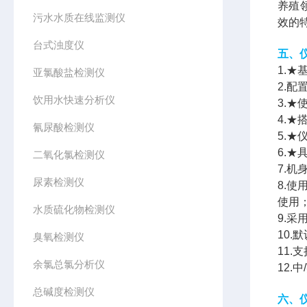
养殖
污水水质在线监测仪
效的
台式浊度仪
五、
1.★
亚氯酸盐检测仪
2.
饮用水快速分析仪
3.
4.★
氰尿酸检测仪
5.★
6.★
二氧化氯检测仪
7.机
尿素检测仪
8.使
使用
水质硫化物检测仪
9.
10.
臭氧检测仪
11
余氯总氯分析仪
12.
总碱度检测仪
六、