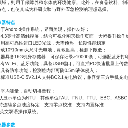
领域，则用于保障养殖水体的环境健康。此外，在食品饮料、制
特点，也使其成为科研实验与野外应急检测的理想选择。
仪器特点
基于Android操作系统，界面美观，操作友好；
配置4.3英寸高清触摸屏，结合可视化图形操作页面，大幅提升操作效
★使用高可靠性进口LED光源，无需预热，长期性能稳定；
搭载10*10mm大尺寸光电池，灵敏度高，检测下限低；
仪器具备16G机身存储器，可保存记录>10000条，可选配蓝牙
具有Wi-Fi、蓝牙功能，具备USB端口，可直插PC快速批量上传
身具备防水功能，检测腔内部可防0.5ml液体侵入；
用标准USB-C 5V2.1A 支持BC2.1充电协议，兼容第三
；
采用平均测量，自动切换量程；
默认显示单位为NTU，其他单位FAU、FNU、FTU、EBC、AS
.支持连续多点浊度标定，支持零点校准，支持内置标准；
中/英文双语操作系统。
仪器参数