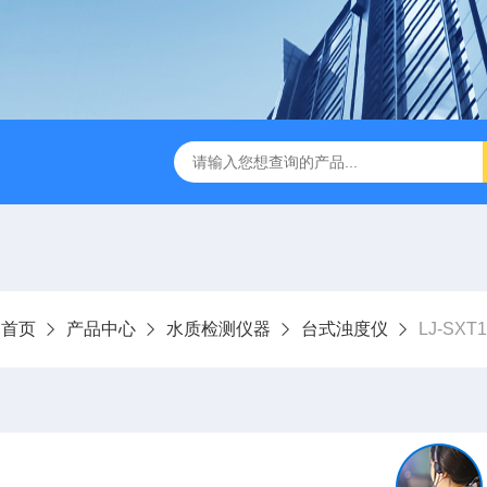
LJ-HC500水中油浓度分析仪
LJ-S104手持式水质总磷总氮
：
首页
产品中心
水质检测仪器
台式浊度仪
LJ-SX