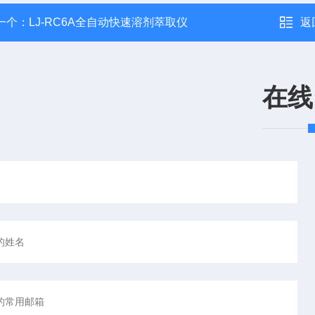
一个：
LJ-RC6A全自动快速溶剂萃取仪
返
在线