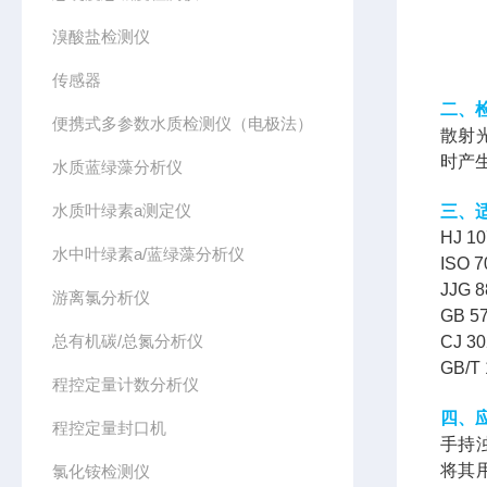
溴酸盐检测仪
传感器
二、
便携式多参数水质检测仪（电极法）
散射
时产
水质蓝绿藻分析仪
水质叶绿素a测定仪
三、
HJ 
水中叶绿素a/蓝绿藻分析仪
ISO 70
JJG 
游离氯分析仪
GB 
总有机碳/总氮分析仪
CJ 
GB/
程控定量计数分析仪
四、
程控定量封口机
手持
将其
氯化铵检测仪