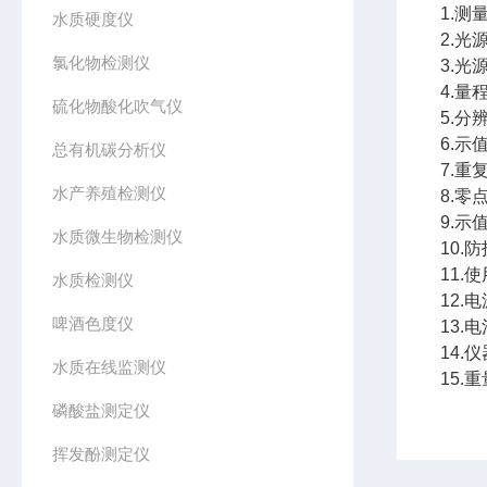
1.测
水质硬度仪
2.光
氯化物检测仪
3.光
4.量
硫化物酸化吹气仪
5.分
6.示
总有机碳分析仪
7.重
水产养殖检测仪
8.零点
9.示值
水质微生物检测仪
10.
11.
水质检测仪
12.电
啤酒色度仪
13.
14.
水质在线监测仪
15.重
磷酸盐测定仪
挥发酚测定仪