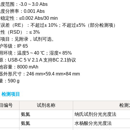
度范围：-3.0 ~ 3.0 Abs
光度分辨率：0.001 Abs
稳定性：≤0.002 Abs/30 min
值误差（RE）：不超过± 10%；不超过±5%（部分检测项）
复性（RSD）：≤ 3%
检测项目：见附录，试剂可选。
护等级：IP 65
使用环境：温度5 ~ 40 ℃；湿度< 85%
源：USB-C 5 V 2.1 A 支持BC 2.1协议
电池容量：8000 mAh
器外形尺寸：246 mm×59.4 mm×84 mm
量：590 g
：检测项目
目编号
试剂名称
检测
氨氮
纳氏试剂分光光度法
氨氮
水杨酸分光光度法