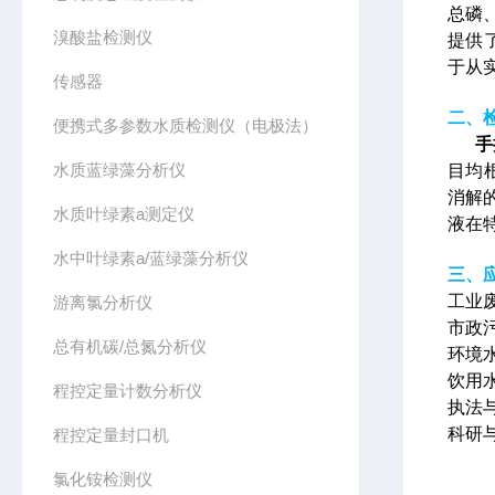
总磷
溴酸盐检测仪
提供
于从
传感器
二、
便携式多参数水质检测仪（电极法）
手
水质蓝绿藻分析仪
目均
消解
水质叶绿素a测定仪
液在
水中叶绿素a/蓝绿藻分析仪
三、
工业
游离氯分析仪
市政
总有机碳/总氮分析仪
环境
饮用
程控定量计数分析仪
执法
科研
程控定量封口机
氯化铵检测仪