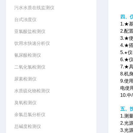
污水水质在线监测仪
四、
台式浊度仪
1.★
2.
亚氯酸盐检测仪
3.
饮用水快速分析仪
4.★
5.
仪
★
氰尿酸检测仪
6.★
7.★
二氧化氯检测仪
8.机
尿素检测仪
9.使
电使
水质硫化物检测仪
10.
臭氧检测仪
五、
余氯总氯分析仪
1.测
2.光
总碱度检测仪
3.光