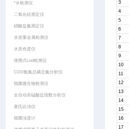
3
*水检测仪
4
二氧化硅测定仪
5
硝酸盐氮测定仪
6
水质重金属检测仪
7
8
水质色度仪
9
便携式cod检测仪
10
COD氨氮总磷总氮分析仪
11
12
细菌微生物检测仪
13
全自动高锰酸盐指数分析仪
14
麦氏比浊仪
15
细菌浊度计
16
17