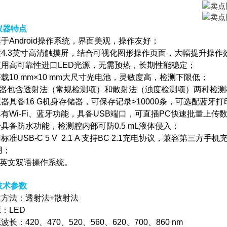
仪器特点
基于Android操作系统，界面美观，操作友好；
配置4.3英寸高清触摸屏，结合可视化图形操作页面，大幅提升操作
★使用高可靠性进口LED光源，无需预热，长期性能稳定；
搭载10 mm×10 mm大尺寸光电池，灵敏度高，检测下限低；
器包含透射法（常规检测项）和散射法（浊度检测项）两种检测
仪器具备16 G机身存储器，可保存记录>10000条，可选配蓝
具有Wi-Fi、蓝牙功能，具备USB端口，可直插PC快速批量上传
身具备防水功能，检测腔内部可防0.5 mL液体侵入；
用标准USB-C 5 V 2.1 A 支持BC 2.1充电协议，兼
用；
中/英文双语操作系统。
技术参数
量方法：透射法+散射法
源：LED
源波长：420、470、520、560、620、700、860 nm