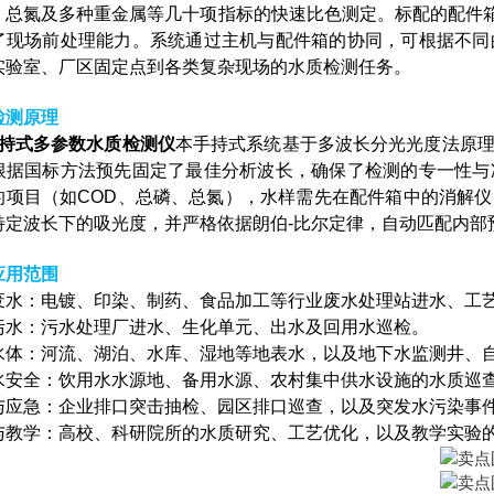
、总氮及多种重金属等几十项指标的快速比色测定。标配的配件箱
了现场前处理能力。系统通过主机与配件箱的协同，可根据不同
实验室、厂区固定点到各类复杂现场的水质检测任务。
检测原理
持式多参数水质检测仪
本手持式系统基于多波长分光光度法原理
根据国标方法预先固定了最佳分析波长，确保了检测的专一性与
的项目（如COD、总磷、总氮），水样需先在配件箱中的消解
特定波长下的吸光度，并严格依据朗伯-比尔定律，自动匹配内部
应用范围
废水：电镀、印染、制药、食品加工等行业废水处理站进水、工
污水：污水处理厂进水、生化单元、出水及回用水巡检。
水体：河流、湖泊、水库、湿地等地表水，以及地下水监测井、
水安全：饮用水水源地、备用水源、农村集中供水设施的水质巡
与应急：企业排口突击抽检、园区排口巡查，以及突发水污染事
与教学：高校、科研院所的水质研究、工艺优化，以及教学实验