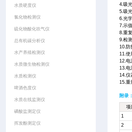
4.吸光
水质硬度仪
5.吸
氯化物检测仪
6.光学
7.示
硫化物酸化吹气仪
8.重
9.
总有机碳分析仪
10.防
水产养殖检测仪
11.
12.电
水质微生物检测仪
13.
14.仪
水质检测仪
15.重
啤酒色度仪
附录
水质在线监测仪
项
磷酸盐测定仪
1
挥发酚测定仪
2