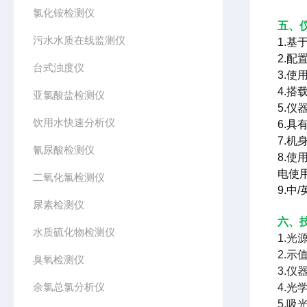
氯化铵检测仪
五、
污水水质在线监测仪
1.基
2.
台式浊度仪
3.
4.搭
亚氯酸盐检测仪
5.仪
饮用水快速分析仪
6.具
7.机
氰尿酸检测仪
8.使
电使
二氧化氯检测仪
9.中
尿素检测仪
六、
水质硫化物检测仪
1.光
2.示
臭氧检测仪
3.仪
余氯总氯分析仪
4.光学
5.吸