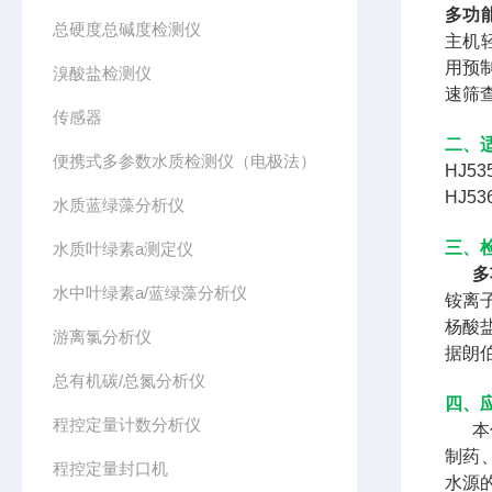
多功
总硬度总碱度检测仪
主机
用预
溴酸盐检测仪
速筛
传感器
二、
便携式多参数水质检测仪（电极法）
HJ5
HJ5
水质蓝绿藻分析仪
三、
水质叶绿素a测定仪
多
水中叶绿素a/蓝绿藻分析仪
铵离
杨酸
游离氯分析仪
据朗
总有机碳/总氮分析仪
四、
程控定量计数分析仪
本仪
制药
程控定量封口机
水源