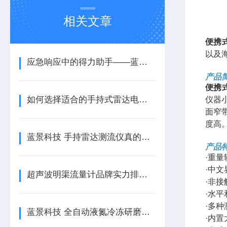
相关文章
便携
以及
应急响应中的得力助手——蓝景 手持雷达电波流速仪
产品
便携
如何选择适合的手持式雷达电波流速仪 蓝景科技
仪器
面窄
度高
蓝景科技 手持雷达测流仪真的准吗？实测数据告诉你
产品
·重
·中文
超声波明渠流量计品牌实力排行榜：蓝景凭技术优势胜出
·非
·水
·多
蓝景科技 全自动液氮冷冻研磨仪：食品安全检测新利器
·内