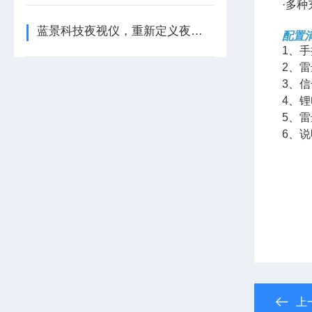
·多
蓝景科技夜视仪，重新定义夜间观测
配置
1、
2、
3、信
4、
5、
6、
上