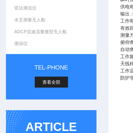
供电电
雷达测流仪
输出：
水文测量无人船
工作电
有效距
ADCP流速流量微型无人船
测量
俯仰角
测深仪
自动角
工作频
天线样
TEL-PHONE
工作温
防护等
查看全部
ARTICLE