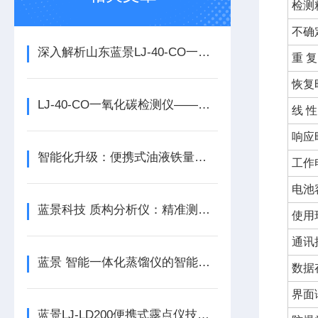
检测
不确
深入解析山东蓝景LJ-40-CO一氧化碳检测仪的核心优势
重 复
恢复
LJ-40-CO一氧化碳检测仪——工业安全巡检的智能守护者
线 性
响应
智能化升级：便携式油液铁量仪的技术发展趋势/蓝景科技
工作
电池
蓝景科技 质构分析仪：精准测量材料物理特性的专业工具
使用
通讯
蓝景 智能一体化蒸馏仪的智能化功能，提升实验效率
数据
界面
蓝景LJ-LD200便携式露点仪技术亮点解析