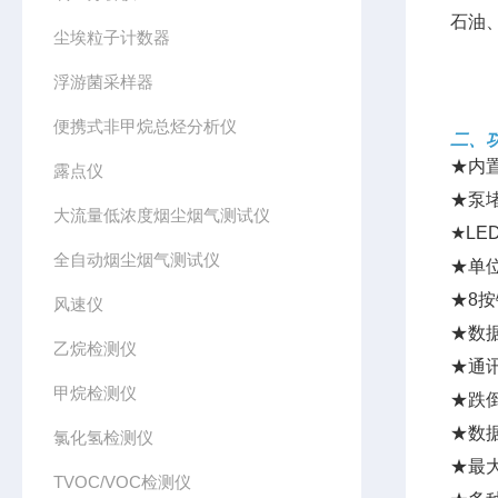
石油
尘埃粒子计数器
浮游菌采样器
便携式非甲烷总烃分析仪
二、
★内
露点仪
★泵
大流量低浓度烟尘烟气测试仪
★LE
全自动烟尘烟气测试仪
★单位
★8
风速仪
★数
乙烷检测仪
★通讯
甲烷检测仪
★跌
★数
氯化氢检测仪
★最
TVOC/VOC检测仪