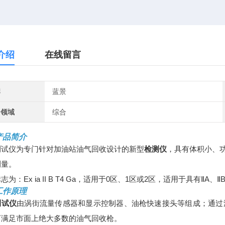
介绍
在线留言
牌
蓝景
用领域
综合
产品简介
测试仪为专门针对加油站油气回收设计的新型
检测仪
，具有体积小、
测量。
志为：Ex ia II B T4 Ga，适用于0区、1区或2区，适用于具
工作原理
测试仪
由涡街流量传感器和显示控制器、油枪快速接头等组成；通过
可满足市面上绝大多数的油气回收枪。