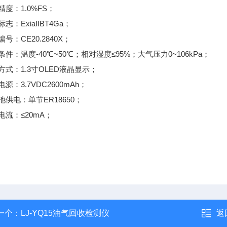
精度：1.0%FS；
志：ExiaIIBT4Ga；
号：CE20.2840X；
条件：温度-40℃~50℃；相对湿度≤95%；大气压力0~106kPa；
方式：1.3寸OLED液晶显示；
源：3.7VDC2600mAh；
池供电：单节ER18650；
电流：≤20mA；
一个：
LJ-YQ15油气回收检测仪
返