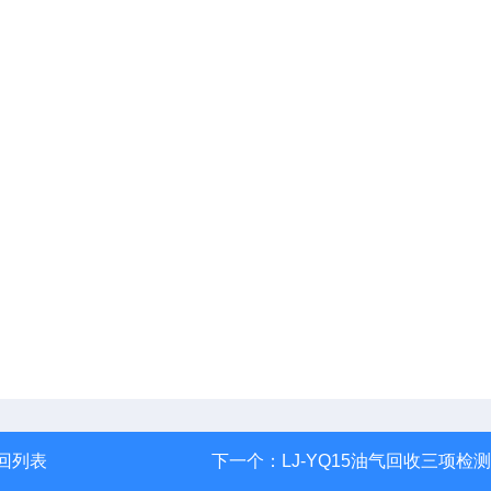
回列表
下一个：
LJ-YQ15油气回收三项检