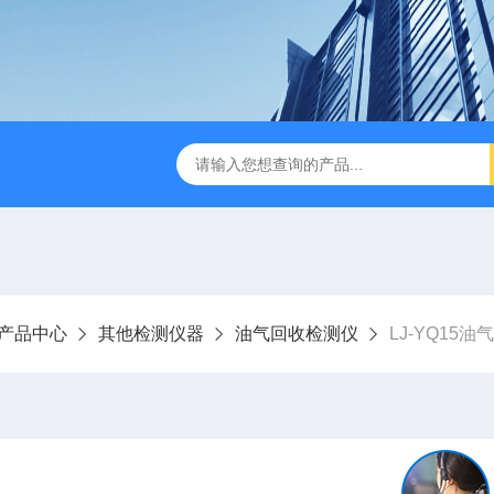
LJ-HC500水中油浓度分析仪
LJ-S104手持式水质总磷总氮
产品中心
其他检测仪器
油气回收检测仪
LJ-YQ15