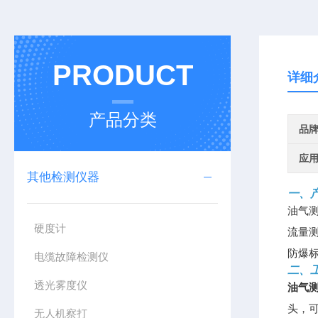
PRODUCT
详细
产品分类
品
应
其他检测仪器
一、
油气
硬度计
流量
防爆标
电缆故障检测仪
二、
透光雾度仪
油气
头，
无人机察打