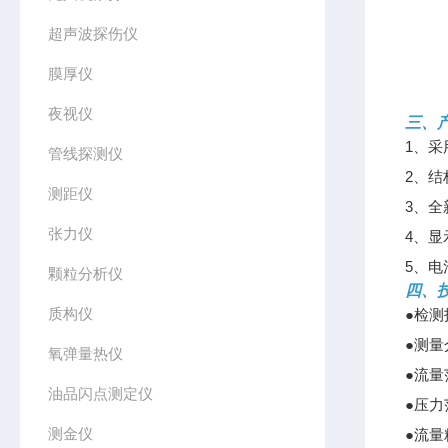
超声波探伤仪
膜厚仪
夜视仪
三、
1、
管线探测仪
2、
测距仪
3、
张力仪
4、显
5、电
颗粒分析仪
四、
质构仪
●检
●测量
氧弹量热仪
●流量范
油品闪点测定仪
●压力范
测金仪
●流量