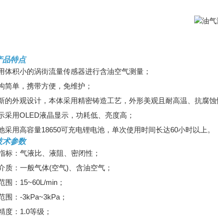
产品特点
采用体积小的涡街流量传感器进行含油空气测量；
结构简单，携带方便，免维护；
全新的外观设计，本体采用精密铸造工艺，外形美观且耐高温、抗腐蚀
示采用OLED液晶显示，功耗低、亮度高；
池采用高容量18650可充电锂电池，单次使用时间长达60小时以上。
技术参数
测指标：气液比、液阻、密闭性；
介质：一般气体(空气)、含油空气；
围：15~60L/min；
围：-3kPa~3kPa；
精度：1.0等级；