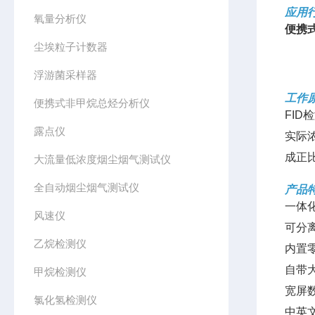
应用
氧量分析仪
便携
尘埃粒子计数器
浮游菌采样器
工作
便携式非甲烷总烃分析仪
FI
露点仪
实际
成正
大流量低浓度烟尘烟气测试仪
全自动烟尘烟气测试仪
产品
一体
风速仪
可分
乙烷检测仪
内置
自带
甲烷检测仪
宽屏
氯化氢检测仪
中英