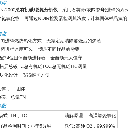
原理
CN-2000
总有机碳/总氮分析仪
，采用石英舟(或陶瓷舟)进样的
生氮氧化物，再通过NDIR检测器检测其浓度，计算固体样品氮的
特点
 横向进样燃烧氧化方式，无需定期清除燃烧后的炉渣
 多档进样速度可选 ，满足不同样品的需要
标配24位固体自动进样器，全自动无人值守
拓展总碳TC总有机碳TOC总无机碳TIC测量
模块化设计，仪器维护方便
固体 、半固体
总碳、总氮TN
参数
式: TN，TC
消解原理 ：高温燃烧氧化
样品检测时间：小于5分钟
载气: 高纯 O2，99.999%