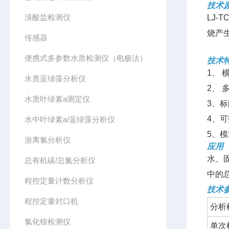
技术
溴酸盐检测仪
LJ-T
烧产
传感器
便携式多参数水质检测仪（电极法）
技术
1、
水质蓝绿藻分析仪
2、
水质叶绿素a测定仪
3、
4、可
水中叶绿素a/蓝绿藻分析仪
5、
游离氯分析仪
应用
水、
总有机碳/总氮分析仪
中的
程控定量计数分析仪
技术
程控定量封口机
分析模
氯化铵检测仪
单次