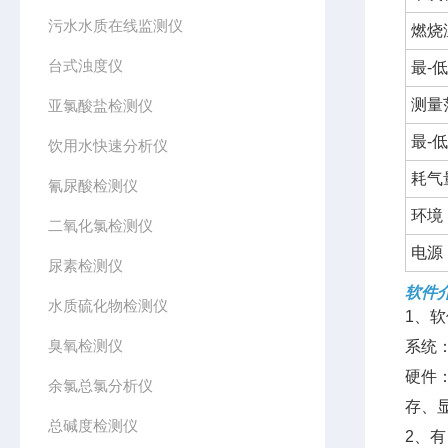
污水水质在线监测仪
燃烧温
台式浊度仪
最-低
测量范
亚氯酸盐检测仪
最-低
饮用水快速分析仪
耗气量
氰尿酸检测仪
环境 
二氧化氯检测仪
电源：
尿素检测仪
软件介绍
水质硫化物检测仪
1、
臭氧检测仪
系统：W
硬件：
余氯总氯分析仪
存、显
总碱度检测仪
2、有