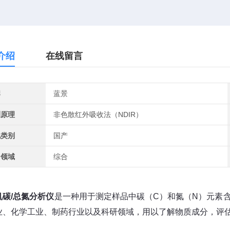
介绍
在线留言
牌
蓝景
测原理
非色散红外吸收法（NDIR）
地类别
国产
用领域
综合
机碳/总氮分析仪
是一种用于测定样品中碳（C）和氮（N）元素
业、化学工业、制药行业以及科研领域，用以了解物质成分，评