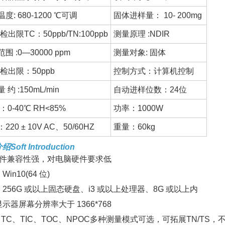
度: 680-1200 ℃可调
固体进样量： 10- 200mg
检出限TC：50ppb/TN:100ppb
测量原理 :NDIR
围 :0—30000 ppm
测量对象: 固体
检出限：50ppb
控制方式：计算机控制
 约 :150mL/min
自动进样位数：24位
：0-40℃ RH<85%
功率：1000W
220 ± 10V AC、50/60HZ
重量：60kg
Soft Introduction
软件兼容性强，对电脑硬件要求低
in10(64 位)
256G 或以上固态硬盘、i3 或以上处理器、8G 或以上内
示器屏幕分辨率大于 1366*768
 TC、TIC、TOC、NPOC多种测量模式可选，可拓展TN/T