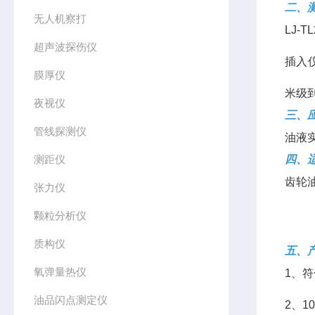
二、
无人机察打
LJ-TL
超声波探伤仪
插⼊
膜厚仪
⽶级
夜视仪
三、
管线探测仪
油液
测距仪
四、
⻮轮
张力仪
颗粒分析仪
质构仪
五、
氧弹量热仪
1、符
油品闪点测定仪
2、1