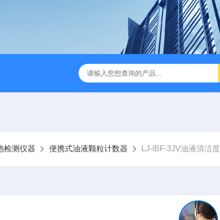
LJ-HC500水中油浓度分析仪
LJ-S104手持式水质总磷总氮
他检测仪器
便携式油液颗粒计数器
LJ-IBF-3JV油液清