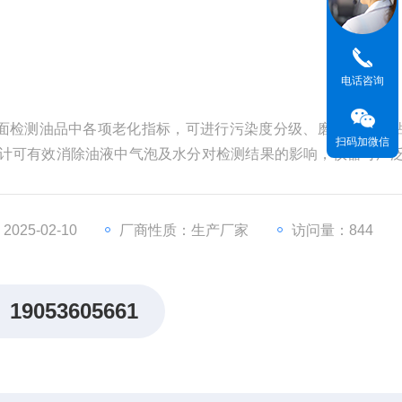
电话咨询
面检测油品中各项老化指标，可进行污染度分级、磨损分级、
扫码加微信
设计可有效消除油液中气泡及水分对检测结果的影响，仪器可广
、港口、冶金、机械、汽车制造等领域中，对液压油、润滑油
齿轮油、发动机油、航空煤油、水基液压油等油液进行检测，
25-02-10
厂商性质：生产厂家
访问量：844
19053605661