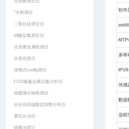
挥发酚测定仪
软件
*水检测仪
二氧化硅测定仪
we
硝酸盐氮测定仪
MT
水质重金属检测仪
多终
水质色度仪
便携式cod检测仪
IPV6
COD氨氮总磷总氮分析仪
传感
细菌微生物检测仪
数据
全自动高锰酸盐指数分析仪
远程
麦氏比浊仪
细菌浊度计