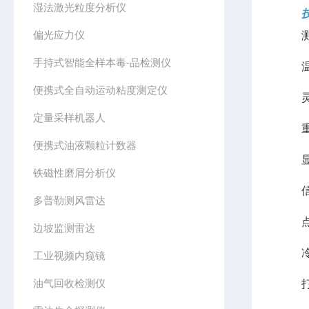
湿法激光粒度分析仪
技
偏光应力仪
测定
手持式智能全样本毒-品检测仪
温度
便携式全自动运动粘度测定仪
灵敏
定量采样机器人
重 复 
便携式油液颗粒计数器
显 
铁磁性磨屑分析仪
信息
多普勒测风雷达
点火
边坡监测雷达
冷却
工业视频内窥镜
油气回收检测仪
打 