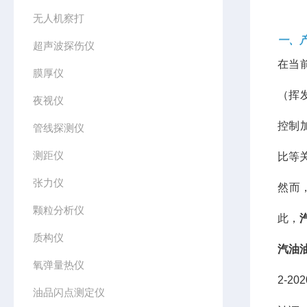
无人机察打
一、
超声波探伤仪
在当
膜厚仪
（挥
夜视仪
控制
管线探测仪
测距仪
比等
张力仪
然而
颗粒分析仪
此，
质构仪
汽油
氧弹量热仪
2-2
油品闪点测定仪