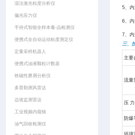
湿法激光粒度分析仪
5、
偏光应力仪
6、
手持式智能全样本毒-品检测仪
7、
便携式全自动运动粘度测定仪
三、
定量采样机器人
主要
便携式油液颗粒计数器
铁磁性磨屑分析仪
流量
多普勒测风雷达
边坡监测雷达
压 力
工业视频内窥镜
防爆
油气回收检测仪
环境