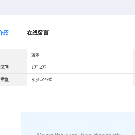
介绍
在线留言
牌
蓝景
格区间
1万-2万
器类型
实验室台式