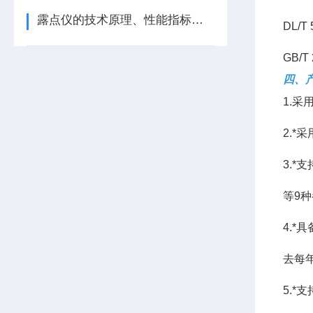
露点仪的技术原理、性能指标及行业应用/蓝景科技
DL/
GB/
四、
1.
2.
3.*
等9
4.
去每
5.