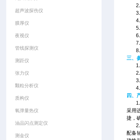
超声波探伤仪
膜厚仪
夜视仪
管线探测仪
三、
测距仪
1
张力仪
2
3
颗粒分析仪
4
四、
质构仪
氧弹量热仪
采用
捷，
油品闪点测定仪
配备
测金仪