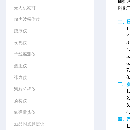
捕捉
无人机察打
料化
超声波探伤仪
二、
膜厚仪
夜视仪
管线探测仪
测距仪
张力仪
三、
颗粒分析仪
1
2
质构仪
3
氧弹量热仪
4
四、
油品闪点测定仪