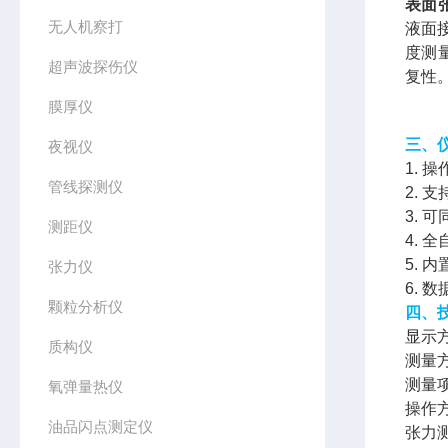
表面
无人机察打
液面
度测
超声波探伤仪
复性
膜厚仪
三、
夜视仪
1.
管线探测仪
2.
3.
测距仪
4.
5.
张力仪
6.
颗粒分析仪
四、
显示
质构仪
测量
测量
氧弹量热仪
操作
油品闪点测定仪
张力测