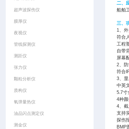
二、
超声波探伤仪
船舶
膜厚仪
三、
1、
夜视仪
符合
工程
管线探测仪
自带
测距仪
屏幕
2、
张力仪
符合
3、
颗粒分析仪
中英
质构仪
5.7
4种
氧弹量热仪
4、截
支持
油品闪点测定仪
探伤
测金仪
BM