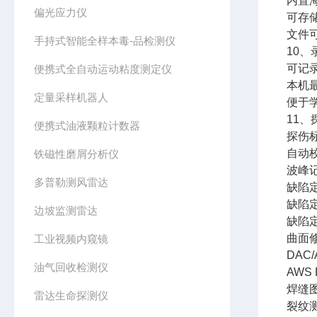
内置
偏光应力仪
可存
文件可
手持式智能全样本毒-品检测仪
10、
可记
便携式全自动运动粘度测定仪
本机
定量采样机器人
便于
11、
便携式油液颗粒计数器
探伤
自动
铁磁性磨屑分析仪
波峰
多普勒测风雷达
缺陷
缺陷
边坡监测雷达
缺陷
曲面
工业视频内窥镜
DA
油气回收检测仪
AWS
焊缝
雷达生命探测仪
裂纹