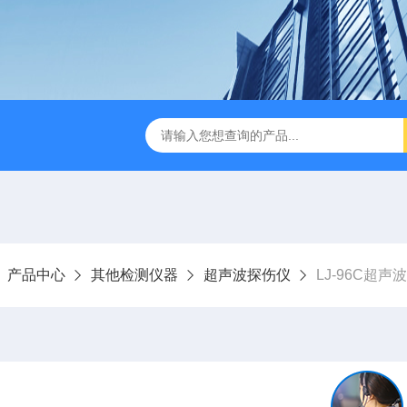
LJ-HC500水中油浓度分析仪
LJ-S104手持式水质总磷总氮
产品中心
其他检测仪器
超声波探伤仪
LJ-96C超声