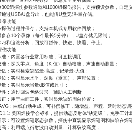
海量存储，断电不丢数据，信息安全更有保障；
储300组探伤参数通道和1000组探伤报告，支持预设参数，自定
通过USB/U盘导出，也能借U盘无限-量存储。
录像功能
录探伤过程并保存，支持本机或专用软件回放；
最多存10个录像（每个最长5分钟），U盘存储无限制；
学习和追溯分析，回放可暂停、快进、快退、停止。
探伤功能
标准：内置各行业常用标准，可直接调用；
校准：探头零点、角度（K 值）自动校准，声速自动测量；
记忆：实时检索缺陷最-高波，记录最-大值；
定位：实时显示水平、深度（垂直）、声程位置；
定量：实时显示当量dB值或尺寸；
定性：通过回波包络波形，辅助人工判断；
修正：用于曲面工件，实时显示缺陷周向位置；
C/AVG：曲线自动生成，可补偿修正，随增益、声程、延时动态
 D1.1: 美国焊接学会标准，提供动态反射体“缺定级 "，免手工
图示：可设置焊缝形态参数，探伤中直观显示焊缝图和缺陷在焊
测高：利用端点衍射波自动测量、计算裂纹高度；