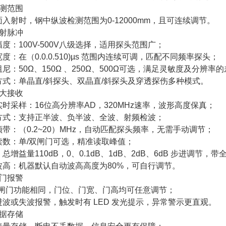
检测范围
入射时，钢中纵波检测范围为0-12000mm，且可连续调节。
发射脉冲
度：100V-500V八级选择，适用探头范围广；
度：在（0.0.0.510)µs 范围内连续可调，匹配不同频率探头；
尼：50Ω、150Ω 、250Ω、500Ω可选，满足灵敏度及分辨率
方式：单晶直/斜探头、双晶直/斜探头及穿透探伤多种模式。
放大接收
时采样：16位高分辨率AD，320MHz速率，波形高度保真；
方式：支持正半波、负半波、全波、射频检波；
带：（0.2~20）MHz，自动匹配探头频率，无需手动调节；
读数：单/双闸门可选，精准读取峰值；
总增益量110dB，0、0.1dB、1dB、2dB、6dB 步进调
波高：机器默认自动波高高度为80%，可自行调节。
闸门报警
B闸门功能相同，门位、门宽、门高均可任意调节；
进波或失波报警，触发时有 LED 发光提示，异常警示更直观。
数据存储