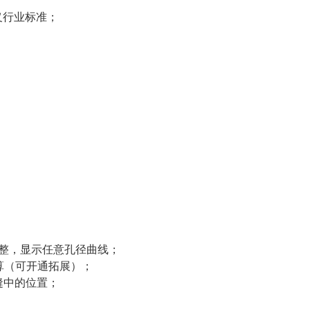
义行业标准；
调整，显示任意孔径曲线；
计算（可开通拓展）；
缝中的位置；