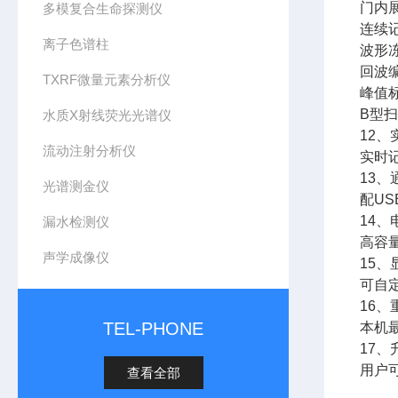
门内
多模复合生命探测仪
连续
离子色谱柱
波形
回波
TXRF微量元素分析仪
峰值
B型
水质X射线荧光光谱仪
12、
流动注射分析仪
实时
13、
光谱测金仪
配U
14、
漏水检测仪
高容
声学成像仪
15、
可自
16
TEL-PHONE
本机
17、
用户
查看全部