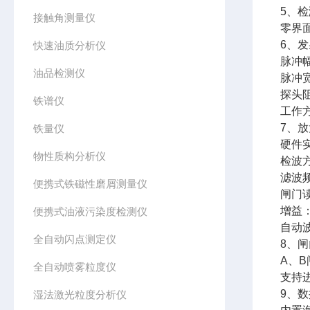
5、
接触角测量仪
零界面
6、
快速油质分析仪
脉冲幅
油品检测仪
脉冲宽
探头阻
铁谱仪
工作
7、
铁量仪
硬件实
物性质构分析仪
检波
滤波频
便携式铁磁性磨屑测量仪
闸门
增益：
便携式油液污染度检测仪
自动
全自动闪点测定仪
8、
A、
全自动喷雾粒度仪
支持
9、
湿法激光粒度分析仪