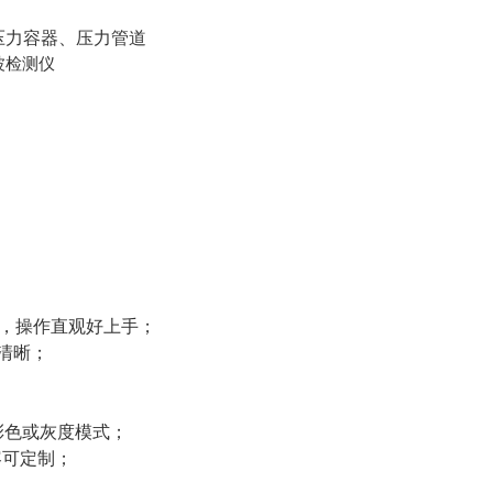
压力容器、压力管道
，操作直观好上手；
观清晰；
彩色或灰度模式；
容可定制；