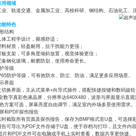
应用领域
工业、轨道交通、金属加工业、高校科研、钢结构、石油化工、
功能特色
外形结构
人体工程学设计，握感舒适；
塑料材质，轻盈耐用，抗干扰能力更强；
背板支架，可多角度倾斜放置，视觉体验更佳；
配备钢化玻璃，耐磨防划，使用寿命更长。
防护等级
IP65防护等级，可有效防水、防尘、防油，满足更多应用场景。
显示界面
文切换界面，主从式菜单+向导式操作，搭配快捷按键和数码旋轮
寸全数字真彩色液晶屏，分辨率达640X480，波形与界面显示直
颜色方案可选，屏幕亮度自由调节，满足室内外场多景使用需求。
屏和PDF探伤报告
实时截取所有页面及探伤报告，保存为BMP格式至U盘，可选择
报告可导出为PDF文件存储于U盘，便于存档与打印，且文件内
P图片和PDF文件可在电脑或手机上实时查看，数据共享更快捷。