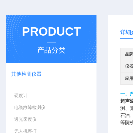
PRODUCT
详细
产品分类
品
仪
其他检测仪器
应
一、
硬度计
超声
电缆故障检测仪
测、
石油
透光雾度仪
等院
无人机察打