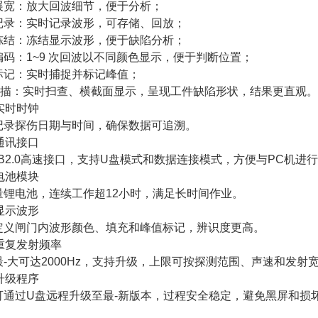
展宽：放大回波细节，便于分析；
记录：实时记录波形，可存储、回放；
冻结：冻结显示波形，便于缺陷分析；
编码：1~9 次回波以不同颜色显示，便于判断位置；
标记：实时捕捉并标记峰值；
扫描：实时扫查、横截面显示，呈现工件缺陷形状，结果更直观。
实时时钟
记录探伤日期与时间，确保数据可追溯。
通讯接口
SB2.0高速接口，支持U盘模式和数据连接模式，方便与PC机进
电池模块
量锂电池，连续工作超12小时，满足长时间作业。
显示波形
定义闸门内波形颜色、填充和峰值标记，辨识度更高。
、重复发射频率
最-大可达2000Hz，支持升级，上限可按探测范围、声速和发射
升级程序
可通过U盘远程升级至最-新版本，过程安全稳定，避免黑屏和损