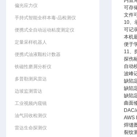
内置
偏光应力仪
可存
文件可
手持式智能全样本毒-品检测仪
10、
可记
便携式全自动运动粘度测定仪
本机
定量采样机器人
便于
11、
便携式油液颗粒计数器
探伤
自动
铁磁性磨屑分析仪
波峰
多普勒测风雷达
缺陷
缺陷
边坡监测雷达
缺陷
曲面
工业视频内窥镜
DA
油气回收检测仪
AWS
焊缝
雷达生命探测仪
裂纹