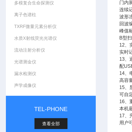
门内
多模复合生命探测仪
连续
离子色谱柱
波形
回波
TXRF微量元素分析仪
峰值
B型
水质X射线荧光光谱仪
12、
流动注射分析仪
实时
13、
光谱测金仪
配U
14、
漏水检测仪
高容
声学成像仪
15、
可自
16
TEL-PHONE
本机
17、
用户
查看全部