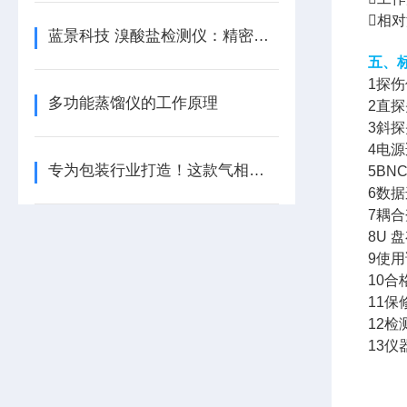
相对
蓝景科技 溴酸盐检测仪：精密检测与数据分析的结合
五、
1探伤
多功能蒸馏仪的工作原理
2直
3斜
4电源
专为包装行业打造！这款气相色谱仪如何助力企业合规生产？
5BN
6数据
7耦
8U 
9使用
10
11
12
13