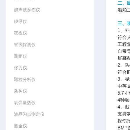
二、
超声波探伤仪
船舶
膜厚仪
三、
1、
夜视仪
符合
工程
管线探测仪
自带
测距仪
屏幕
2、
张力仪
符合
3、
颗粒分析仪
中英
质构仪
5.7
4种
氧弹量热仪
4、截
支持
油品闪点测定仪
探伤
测金仪
BM