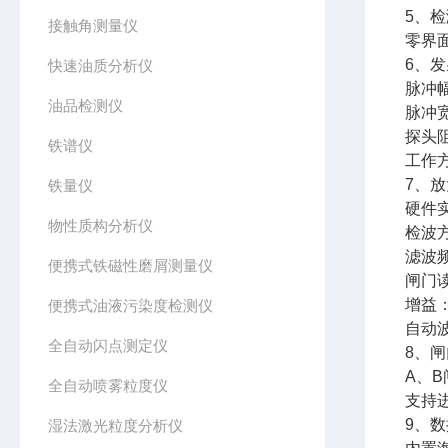
5、
接触角测量仪
零界面
6、
快速油质分析仪
脉冲幅
油品检测仪
脉冲宽
探头阻
铁谱仪
工作
7、
铁量仪
硬件实
物性质构分析仪
检波
滤波频
便携式铁磁性磨屑测量仪
闸门
增益：
便携式油液污染度检测仪
自动
全自动闪点测定仪
8、
A、
全自动喷雾粒度仪
支持
9、
湿法激光粒度分析仪