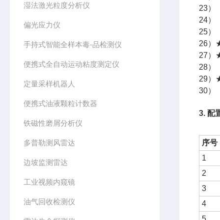
湿法激光粒度分析仪
23
24
偏光应力仪
25）
26
手持式智能全样本毒-品检测仪
27
便携式全自动运动粘度测定仪
28
29
定量采样机器人
30
便携式油液颗粒计数器
3. 
铁磁性磨屑分析仪
多普勒测风雷达
序号
1
边坡监测雷达
2
工业视频内窥镜
3
油气回收检测仪
4
5