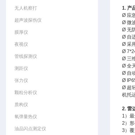
无人机察打
1. 
Ø 
超声波探伤仪
Ø 
Ø 
膜厚仪
Ø 
夜视仪
Ø 
Ø 7
管线探测仪
Ø 
Ø 
测距仪
Ø 
张力仪
Ø I
Ø 超
颗粒分析仪
机托
质构仪
2. 
1）最
氧弹量热仪
2）形
油品闪点测定仪
3）覆