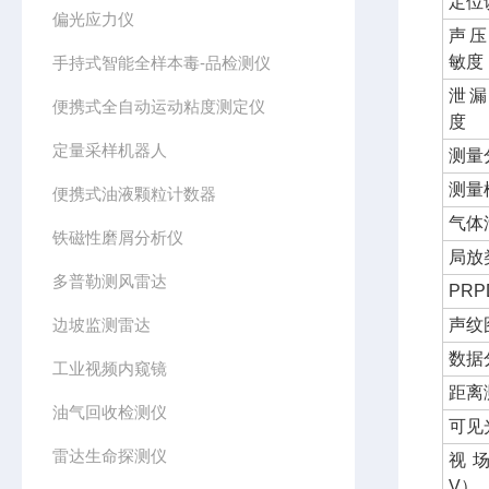
定位
偏光应力仪
声压
敏度
手持式智能全样本毒-品检测仪
泄漏
便携式全自动运动粘度测定仪
度
定量采样机器人
测量
测量
便携式油液颗粒计数器
气体
铁磁性磨屑分析仪
局放
多普勒测风雷达
PR
边坡监测雷达
声纹
数据
工业视频内窥镜
距离
油气回收检测仪
可见
雷达生命探测仪
视场
V）