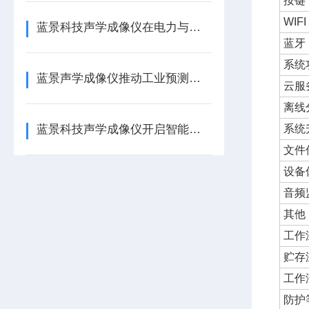
按键
WIFI
蓝景科技声学成像仪在电力与石化行业的实战价值
蓝牙
系统
蓝景声学成像仪推动工业预测性维护革新
云服
离线
蓝景科技声学成像仪开启智能巡检新时代
系统
文件
设备
音频
其他
工作
贮存
工作
防护