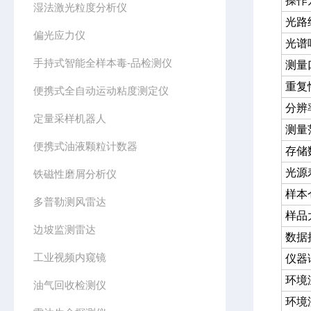
操作
湿法激光粒度分析仪
光路
偏光应力仪
光谱
手持式智能全样本毒-品检测仪
测量
重复
便携式全自动运动粘度测定仪
分辨
定量采样机器人
测量
便携式油液颗粒计数器
存储
光源
铁磁性磨屑分析仪
样本
多普勒测风雷达
样品
边坡监测雷达
数据
工业视频内窥镜
仪器
环境
油气回收检测仪
环境