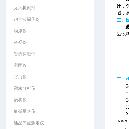
计，
无人机察打
域，
超声波探伤仪
二、
膜厚仪
品饮
夜视仪
管线探测仪
测距仪
张力仪
三、
颗粒分析仪
H
质构仪
G
J
氧弹量热仪
A
pare
油品闪点测定仪