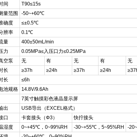
时间
T90≤15s
测量范围
-50~+60℃
准确度
≤±0.5℃
分辨率
0.1℃
流量
400±50mL/min
压力
0.05MPa≤入压口力≤0.25MPa
真空泵
无
有
无
有
无
时长
≥37h
≥24h
≥37h
≥24h
≥37
时长
≤6h
电池规格
14.8V/9.6Ah
7英寸触摸彩色液晶显示屏
输出
USB导出（EXCEL格式）
接口
卡套接头（Φ3）
快拧接头
温湿度
0~+45℃，0~99%RH
-30~+55℃，5~95%RH
-20
环境
-20~+60℃，0~90%RH