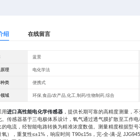
介绍
在线留言
牌
蓝景
器原理
电化学法
器种类
便携式
用领域
环保,食品/农产品,化工,制药/生物制药,综合
采用
进口高性能电化学传感器
，提供长期可靠的高精度测量，不
化。传感器基于三电极体系设计，氧气通过透气膜扩散至工作电
的电流，经智能电路转换为精准浓度数值。测量精度根据型号不同分别达
氧），重复性≤±1%，响应时间 T90≤15s，完-全-满-足 JJG9