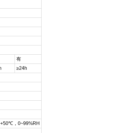
有
h
≥24h
~+50℃，0~99%RH