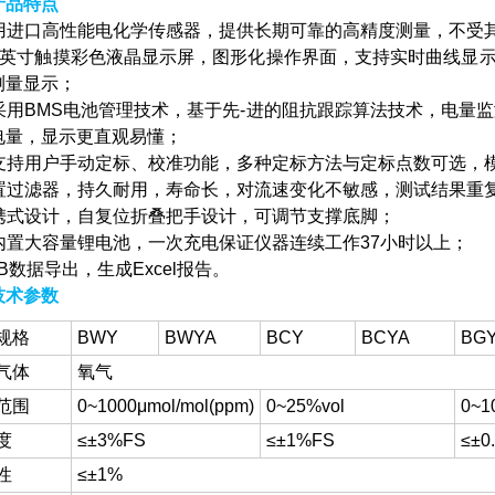
产品特点
 采用进口高性能电化学传感器，提供长期可靠的高精度测量，不受
 ★7英寸触摸彩色液晶显示屏，图形化操作界面，支持实时曲线
测量显示；
 ★采用BMS电池管理技术，基于先-进的阻抗跟踪算法技术，电
电量，显示更直观易懂；
 ★支持用户手动定标、校准功能，多种定标方法与定标点数可选
 内置过滤器，持久耐用，寿命长，对流速变化不敏感，测试结果重
 便携式设计，自复位折叠把手设计，可调节支撑底脚；
 ★内置大容量锂电池，一次充电保证仪器连续工作37小时以上；
USB数据导出，生成Excel报告。
技术参数
规格
BWY
BWYA
BCY
BCYA
BG
气体
氧气
范围
0~1000μmol/mol(ppm)
0~25%vol
0~1
度
≤±3%FS
≤±1%FS
≤±0
性
≤±1%