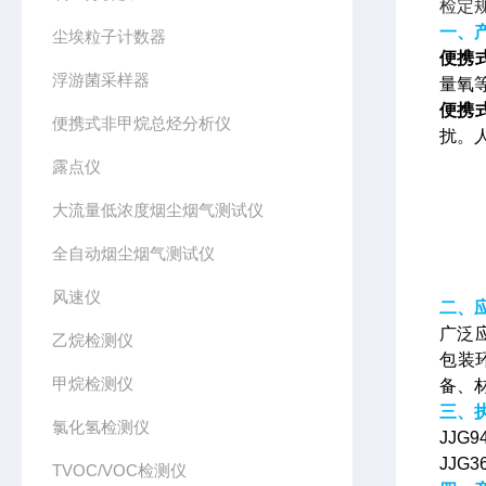
检定
一、
尘埃粒子计数器
便携
浮游菌采样器
量氧
便携
便携式非甲烷总烃分析仪
扰。
露点仪
大流量低浓度烟尘烟气测试仪
全自动烟尘烟气测试仪
风速仪
二、
广泛
乙烷检测仪
包装
甲烷检测仪
备、
三、
氯化氢检测仪
JJG
JJG
TVOC/VOC检测仪