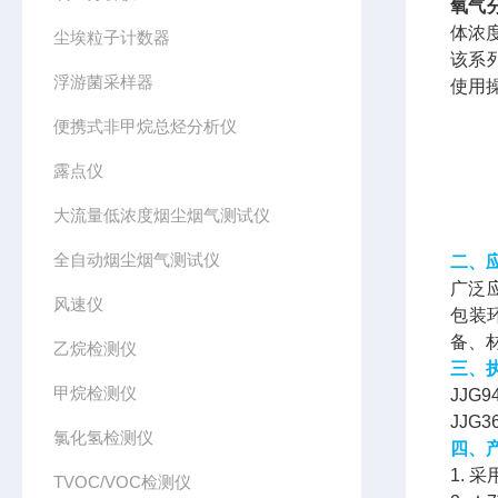
氧气
体浓
尘埃粒子计数器
该系
浮游菌采样器
使用
便携式非甲烷总烃分析仪
露点仪
大流量低浓度烟尘烟气测试仪
全自动烟尘烟气测试仪
二、
广泛
风速仪
包装
备、
乙烷检测仪
三、
甲烷检测仪
JJG9
JJG
氯化氢检测仪
四、
1.
TVOC/VOC检测仪