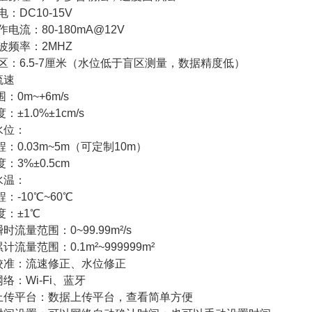
供电：DC10-15V
工作电流：80-180mA@12V
 声波频率：2MHZ
 盲区：6.5-7厘米（水位低于盲区测量，数据精度低）
 流速
围：0m~+6m/s
：±1.0%±1cm/s
 水位：
程：0.03m~5m（可定制10m）
度：3%±0.5cm
 水温：
程：-10℃~60℃
度：±1℃
 瞬时流量范围：0~99.99m²/s
 累计流量范围：0.1m²~999999m²
) 校准：流速修正、水位修正
 网络：Wi-Fi、蓝牙
) 上传平台：数据上传平台，查看简单方便