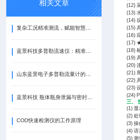
相关文章
(12
(1
(1
复杂工况精准测流，赋能智慧水务与水利全域流量管控
(1
(1
(17
(18
蓝景科技多普勒流速仪：精准赋能，智测水流
(19
(20
(2
山东蓝景电子多普勒流量计的工作原理
(22
(23
(24
蓝景科技 瓶体瓶身泄漏与密封强度测试仪的选购指南与市场趋势分析
三、 
(1)
(2)
COD快速检测仪的工作原理
(3) 
(4)
(5)