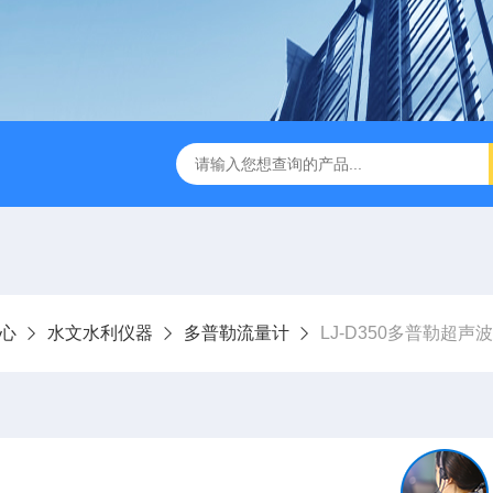
LJ-HC500水中油浓度分析仪
LJ-S104手持式水质总磷总氮
心
水文水利仪器
多普勒流量计
LJ-D350多普勒超声