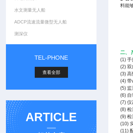
料能
水文测量无人船
ADCP流速流量微型无人船
测深仪
二、 
TEL-PHONE
(1
(2
查看全部
(3)
(4)
(5
(6
(7
(8)
ARTICLE
(9)
(1
(11