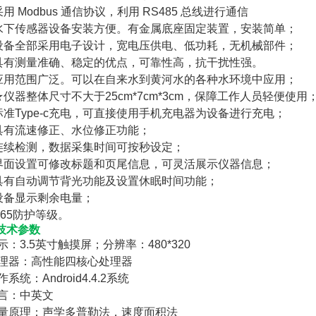
) 采用 Modbus 通信协议，利用 RS485 总线进行通信
3) 水下传感器设备安装方便。有金属底座固定装置，安装简单；
4) 设备全部采用电子设计，宽电压供电、低功耗，无机械部件；
5) 具有测量准确、稳定的优点，可靠性高，抗干扰性强。
6) 应用范围广泛。可以在自来水到黄河水的各种水环境中应用；
) ★仪器整体尺寸不大于25cm*7cm*3cm，保障工作人员轻便使用
) 标准Type-c充电，可直接使用手机充电器为设备进行充电；
) 具有流速修正、水位修正功能；
) 连续检测，数据采集时间可按秒设定；
1) 界面设置可修改标题和页尾信息，可灵活展示仪器信息；
) 具有自动调节背光功能及设置休眠时间功能；
) 设备显示剩余电量；
) P65防护等级。
技术参数
 显示：3.5英寸触摸屏；分辨率：480*320
 处理器：高性能四核心处理器
操作系统：Android4.4.2系统
 语言：中英文
 测量原理：声学多普勒法，速度面积法