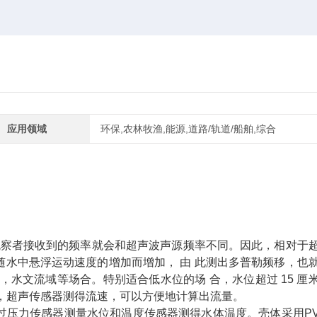
应用领域
环保,农林牧渔,能源,道路/轨道/船舶,综合
察者接收到的频率就会和超声波声源频率不同。因此，相对于
水中悬浮运动速度的增加而增加， 由 此测出多普勒频移，也
水文流域等场合。特别适合低水位的场 合，水位超过 15 厘
，超声传感器测得流速，可以方便地计算出流量。
压力传感器测量水位和温度传感器测得水体温度。壳体采用PV