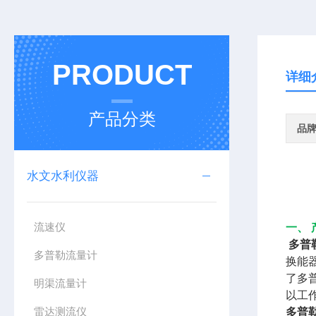
PRODUCT
详细
产品分类
品
水文水利仪器
流速仪
一、 
多普
多普勒流量计
换能
了多
明渠流量计
以工
雷达测流仪
多普