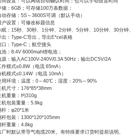
8) 时间设置：可以网络自动确认时间；也可以手动设置时间
) 存储：6GB；可存储100万条数据；
) 自动存储：5S～3600S可调（默认手动）
) 用户设置：可修改标题信息
) 休眠：15秒、30秒、1分钟、2分钟、5分钟、10分钟、30分钟、
) 导出：Type-C导出，导出E*cel表格
) 接口：Type-C；航空接头
 电池：8.4V 6000mah锂电池；
 电源：输入AC100V-240V/0.3A 50Hz；输出DC5V/2A
) 工作模式≤0.8W（电流 65mA）
) 待机模式≤0.14W（电流 10mA）
) 使用环境：温度：0～40℃；湿度：20%～90%
 主机尺寸：176*85*38mm
) 主机重量：约310g
) 主机包装重量：5.9kg
 测杆：φ20*1米
 测杆包装：1300*120*105mm
 测杆重量：4.8kg
) 出厂时默认带导气电缆20米。有特殊要求订货时提前说明。