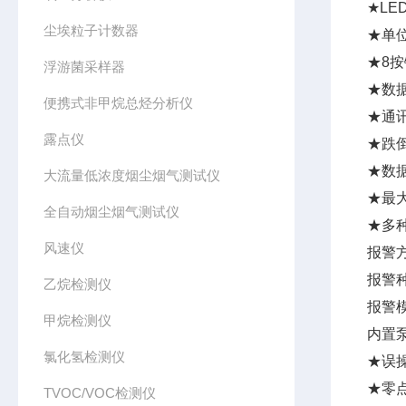
★LE
尘埃粒子计数器
★单位
★8
浮游菌采样器
★数
便携式非甲烷总烃分析仪
★通讯
露点仪
★跌
★数
大流量低浓度烟尘烟气测试仪
★最
全自动烟尘烟气测试仪
★多
风速仪
报警
报警
乙烷检测仪
报警
甲烷检测仪
内置
氯化氢检测仪
★误
★零
TVOC/VOC检测仪