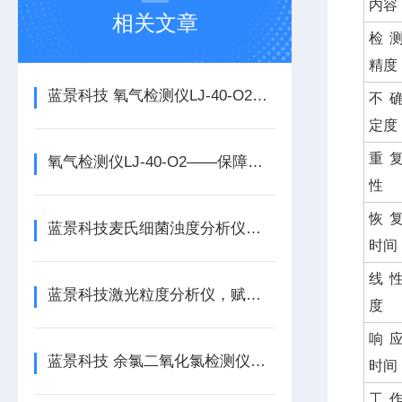
内容
相关文章
检
精度
蓝景科技 氧气检测仪LJ-40-O2：仓储物流气体安全智能哨兵
不
定度
重 
氧气检测仪LJ-40-O2——保障生命安全的“隐形卫士”
性
恢
蓝景科技麦氏细菌浊度分析仪：探索细菌浓度测定的新维度
时间
线 
蓝景科技激光粒度分析仪，赋能颗粒材料品质升级
度
响
蓝景科技 余氯二氧化氯检测仪助力科研与水质监管智能化发展
时间
工