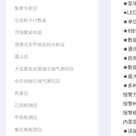
★泵
氧量分析仪
★LE
尘埃粒子计数器
★单位
★8
浮游菌采样器
★数
便携式非甲烷总烃分析仪
★通讯
露点仪
★跌
★数
大流量低浓度烟尘烟气测试仪
★最
全自动烟尘烟气测试仪
★多
风速仪
报警
报警
乙烷检测仪
报警
甲烷检测仪
内置
氯化氢检测仪
★误