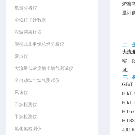
炉窑
氧量分析仪
量计前
尘埃粒子计数器
浮游菌采样器
便携式非甲烷总烃分析仪
二、
大流
露点仪
窑、
大流量低浓度烟尘烟气测试仪
域。
三、
全自动烟尘烟气测试仪
GB/
风速仪
HJ/
HJ/
乙烷检测仪
HJ 
甲烷检测仪
HJ 
氯化氢检测仪
JJG